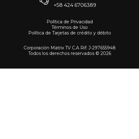
+58 424 6706389
Política de Privacidad
Términos de Uso
Política de Tarjetas de crédito y débito
Corporación Matrix TV C.A Rif: J-297655948
Todos los derechos reservados ©
2026